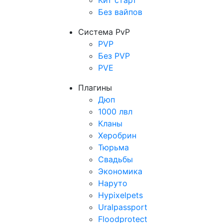
Кит старт
Без вайпов
Система PvP
PVP
Без PVP
PVE
Плагины
Дюп
1000 лвл
Кланы
Херобрин
Тюрьма
Свадьбы
Экономика
Наруто
Hypixelpets
Uralpassport
Floodprotect