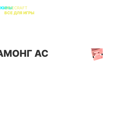
СКИНЫ
MINECRAFT
В
ВСЕ ДЛЯ ИГРЫ
КТО АДМИН?
АМОНГ АС