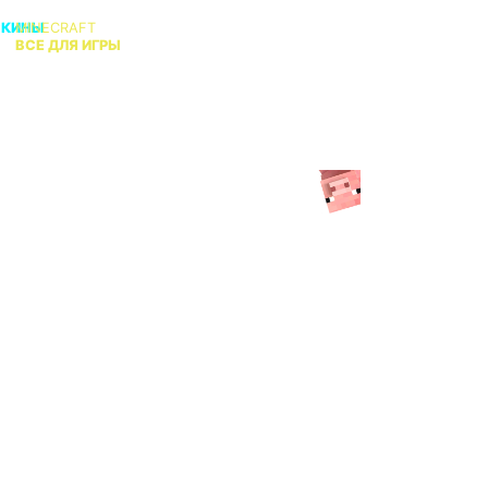
СКИНЫ
MINECRAFT
В
ВСЕ ДЛЯ ИГРЫ
КТО АДМИН?