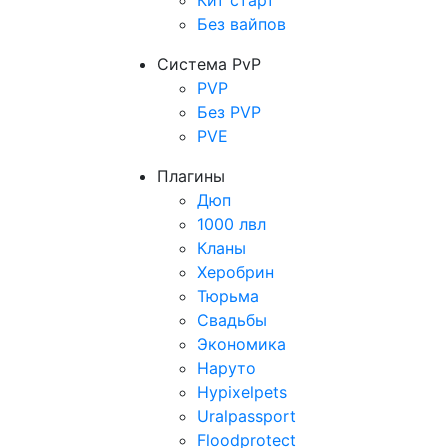
Кит старт
Без вайпов
Система PvP
PVP
Без PVP
PVE
Плагины
Дюп
1000 лвл
Кланы
Херобрин
Тюрьма
Свадьбы
Экономика
Наруто
Hypixelpets
Uralpassport
Floodprotect