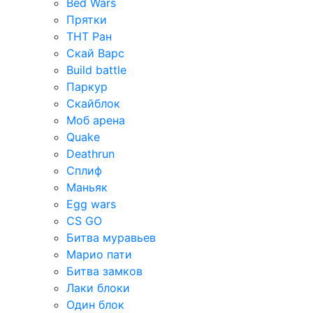
Bed Wars
Прятки
ТНТ Ран
Скай Варс
Build battle
Паркур
Скайблок
Моб арена
Quake
Deathrun
Сплиф
Маньяк
Egg wars
CS GO
Битва муравьев
Марио пати
Битва замков
Лаки блоки
Один блок