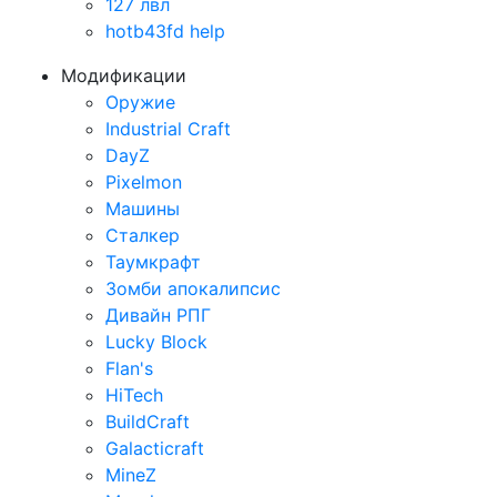
127 лвл
hotb43fd help
Модификации
Оружие
Industrial Craft
DayZ
Pixelmon
Машины
Сталкер
Таумкрафт
Зомби апокалипсис
Дивайн РПГ
Lucky Block
Flan's
HiTech
BuildCraft
Galacticraft
MineZ