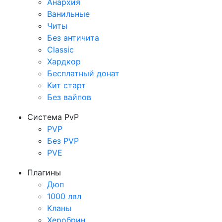
Анархия
Ванильные
Читы
Без античита
Classic
Хардкор
Бесплатный донат
Кит старт
Без вайпов
Система PvP
PVP
Без PVP
PVE
Плагины
Дюп
1000 лвл
Кланы
Херобрин