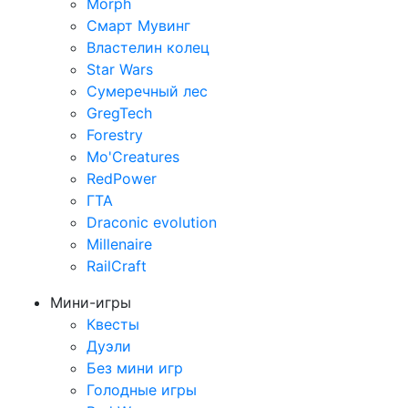
Morph
Смарт Мувинг
Властелин колец
Star Wars
Сумеречный лес
GregTech
Forestry
Mo'Creatures
RedPower
ГТА
Draconic evolution
Millenaire
RailCraft
Мини-игры
Квесты
Дуэли
Без мини игр
Голодные игры