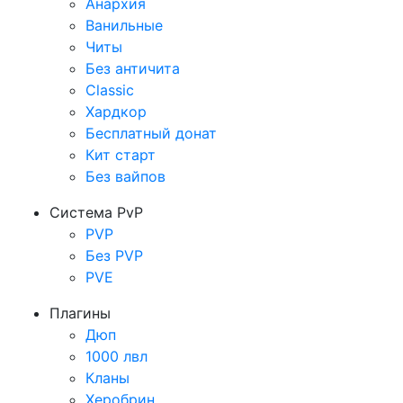
Анархия
Ванильные
Читы
Без античита
Classic
Хардкор
Бесплатный донат
Кит старт
Без вайпов
Система PvP
PVP
Без PVP
PVE
Плагины
Дюп
1000 лвл
Кланы
Херобрин