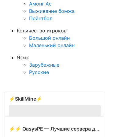
Амонг Ас
Выживание бомжа
Пейнтбол
Количество игроков
Большой онлайн
Маленький онлайн
Язык
Зарубежные
Русские
⚡SkillMine⚡
2
1077
⚡⚡ OasysPE — Лучшие сервера для 1.17