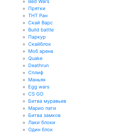
Bed Wars
Прятки
ТНТ Ран
Скай Варс
Build battle
Паркур
Скайблок
Моб арена
Quake
Deathrun
Сплиф
Маньяк
Egg wars
CS GO
Битва муравьев
Марио пати
Битва замков
Лаки блоки
Один блок