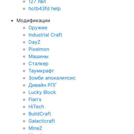
127 лвл
hotb43fd help
Модификации
Оружие
Industrial Craft
DayZ
Pixelmon
Машины
Сталкер
Таумкрафт
Зомби апокалипсис
Дивайн РПГ
Lucky Block
Flan's
HiTech
BuildCraft
Galacticraft
MineZ