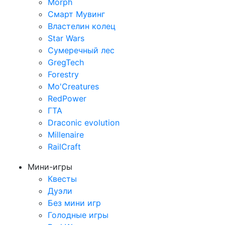
Morph
Смарт Мувинг
Властелин колец
Star Wars
Сумеречный лес
GregTech
Forestry
Mo'Creatures
RedPower
ГТА
Draconic evolution
Millenaire
RailCraft
Мини-игры
Квесты
Дуэли
Без мини игр
Голодные игры