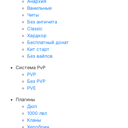
Анархия
Ванильные
Читы
Без античита
Classic
Хардкор
Бесплатный донат
Кит старт
Без вайпов
Система PvP
PVP
Без PVP
PVE
Плагины
Дюп
1000 лвл
Кланы
Херобрин