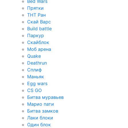
Bed Wars
Прятки
ТНТ Ран
Скай Варс
Build battle
Паркур
Скайблок
Моб арена
Quake
Deathrun
Сплиф
Маньяк
Egg wars
CS GO
Битва муравьев
Марио пати
Битва замков
Лаки блоки
Один блок