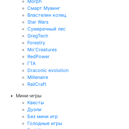
Morph
Смарт Мувинг
Властелин колец
Star Wars
Сумеречный лес
GregTech
Forestry
Mo'Creatures
RedPower
ГТА
Draconic evolution
Millenaire
RailCraft
Мини-игры
Квесты
Дуэли
Без мини игр
Голодные игры