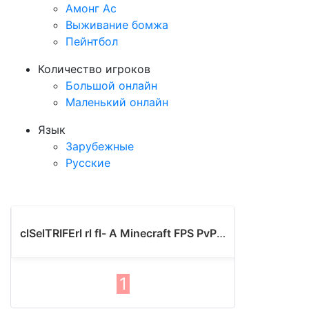
Амонг Ас
Выживание бомжа
Пейнтбол
Количество игроков
Большой онлайн
Маленький онлайн
Язык
Зарубежные
Русские
2
1.
clSelTRIFErl rl fl- A Minecraft FPS PvP serverrClient version v.. - v..x
1