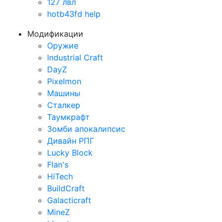
127 лвл
hotb43fd help
Модификации
Оружие
Industrial Craft
DayZ
Pixelmon
Машины
Сталкер
Таумкрафт
Зомби апокалипсис
Дивайн РПГ
Lucky Block
Flan's
HiTech
BuildCraft
Galacticraft
MineZ