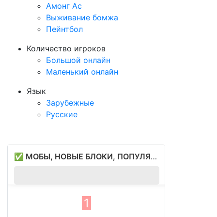
Амонг Ас
Выживание бомжа
Пейнтбол
Количество игроков
Большой онлайн
Маленький онлайн
Язык
Зарубежные
Русские
✅ МОБЫ, НОВЫЕ БЛОКИ, ПОПУЛЯРНЫЙ СЕРВЕР ИНМАЙН ✅ сервер Майнкрафт
P
35
1
1