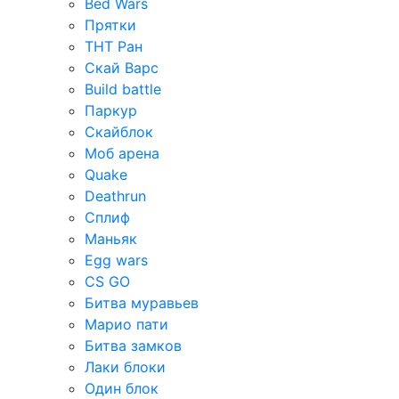
Bed Wars
Прятки
ТНТ Ран
Скай Варс
Build battle
Паркур
Скайблок
Моб арена
Quake
Deathrun
Сплиф
Маньяк
Egg wars
CS GO
Битва муравьев
Марио пати
Битва замков
Лаки блоки
Один блок