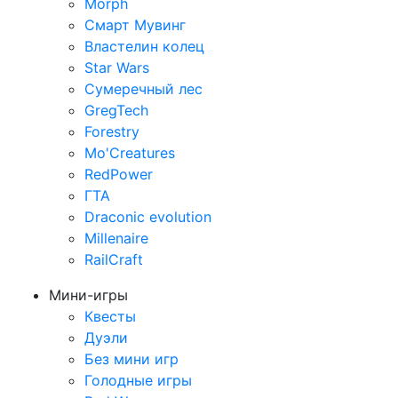
Morph
Смарт Мувинг
Властелин колец
Star Wars
Сумеречный лес
GregTech
Forestry
Mo'Creatures
RedPower
ГТА
Draconic evolution
Millenaire
RailCraft
Мини-игры
Квесты
Дуэли
Без мини игр
Голодные игры