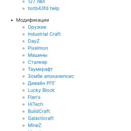
127 лвл
hotb43fd help
Модификации
Оружие
Industrial Craft
DayZ
Pixelmon
Машины
Сталкер
Таумкрафт
Зомби апокалипсис
Дивайн РПГ
Lucky Block
Flan's
HiTech
BuildCraft
Galacticraft
MineZ