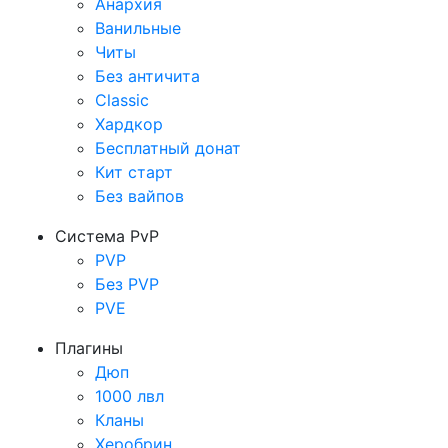
Анархия
Ванильные
Читы
Без античита
Classic
Хардкор
Бесплатный донат
Кит старт
Без вайпов
Система PvP
PVP
Без PVP
PVE
Плагины
Дюп
1000 лвл
Кланы
Херобрин