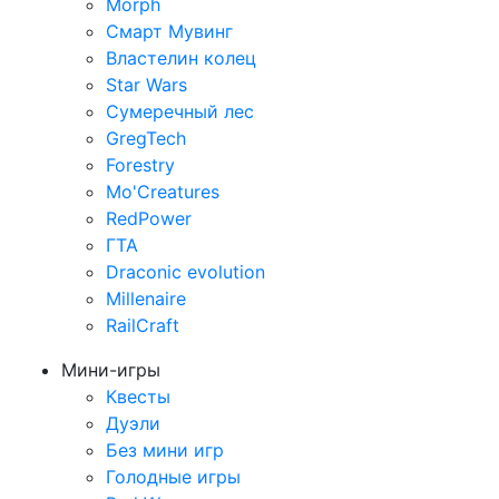
Morph
Смарт Мувинг
Властелин колец
Star Wars
Сумеречный лес
GregTech
Forestry
Mo'Creatures
RedPower
ГТА
Draconic evolution
Millenaire
RailCraft
Мини-игры
Квесты
Дуэли
Без мини игр
Голодные игры