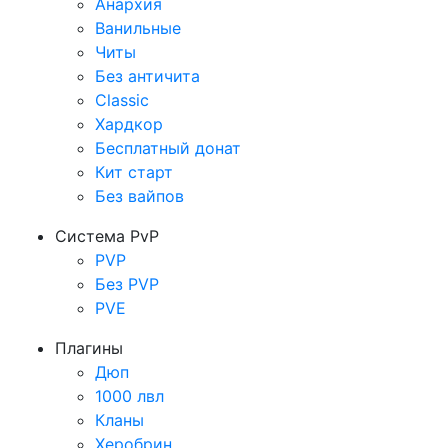
Анархия
Ванильные
Читы
Без античита
Classic
Хардкор
Бесплатный донат
Кит старт
Без вайпов
Система PvP
PVP
Без PVP
PVE
Плагины
Дюп
1000 лвл
Кланы
Херобрин