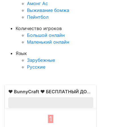
Амонг Ас
Выживание бомжа
Пейнтбол
Количество игроков
Большой онлайн
Маленький онлайн
Язык
Зарубежные
Русские
❤️ BunnyCraft ❤️ БЕСПЛАТНЫЙ ДОНАТ! ✨ 1.1.x-1.14.x сервер Майнкрафт
P
12
1
1