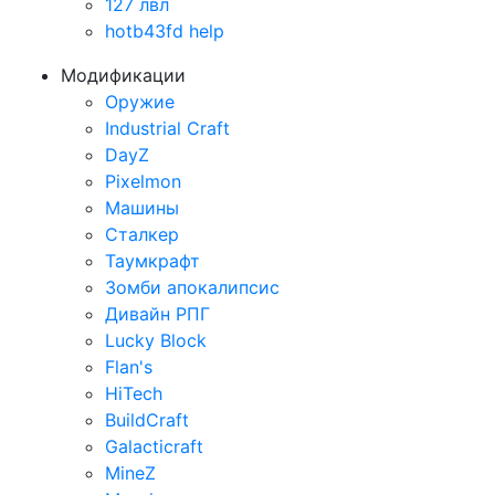
127 лвл
hotb43fd help
Модификации
Оружие
Industrial Craft
DayZ
Pixelmon
Машины
Сталкер
Таумкрафт
Зомби апокалипсис
Дивайн РПГ
Lucky Block
Flan's
HiTech
BuildCraft
Galacticraft
MineZ