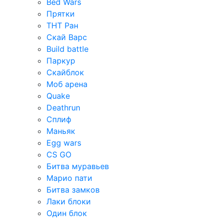
Bed Wars
Прятки
ТНТ Ран
Скай Варс
Build battle
Паркур
Скайблок
Моб арена
Quake
Deathrun
Сплиф
Маньяк
Egg wars
CS GO
Битва муравьев
Марио пати
Битва замков
Лаки блоки
Один блок