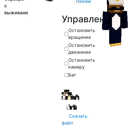
Никам
с
выживанием
Управление
Остановить
вращение
Остановить
движение
Остановить
камеру
Бег
Скачать
файл