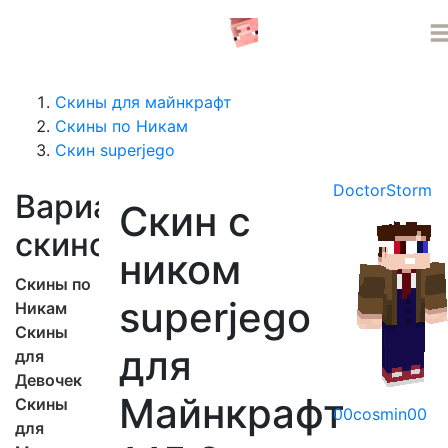
СЕРВЕРА MINECRAFT
Скины для майнкрафт
Скины по Никам
Скин superjego
DoctorStorm
Варианты
Скин с
скинов
ником
Скины по
superjego
Никам
Скины
для
для
Девочек
Майнкрафт
Скины
00cosmin00
для