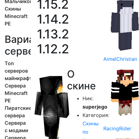
1.15.2
Мальчиков
Скины
1.14.2
Minecraft
PE
1.13.2
Варианты
1.12.2
серверов
AimelChristian
Топ
серверов
О
майнкрафт
скине
Сервера
Minecraft
Ник:
PE
superjego
Пиратские
Категория:
сервера
Сервера
Скины
RacingRider
с модами
по
Сервера