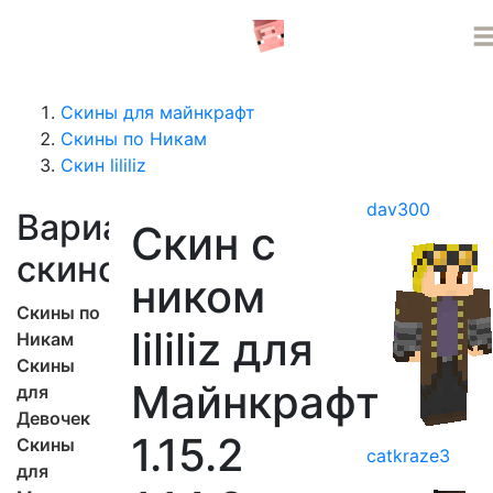
СЕРВЕРА MINECRAFT
Скины для майнкрафт
Скины по Никам
Скин lililiz
dav300
Варианты
Скин с
скинов
ником
Скины по
lililiz для
Никам
Скины
Майнкрафт
для
Девочек
1.15.2
Скины
catkraze3
для