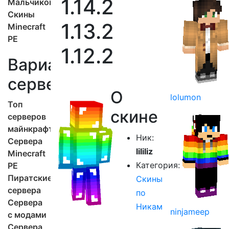
1.14.2
Мальчиков
Скины
1.13.2
Minecraft
PE
1.12.2
Варианты
серверов
О
lolumon
Топ
скине
серверов
майнкрафт
Ник:
Сервера
lililiz
Minecraft
Категория:
PE
Пиратские
Скины
сервера
по
Сервера
Никам
ninjameep
с модами
Сервера