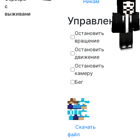
Никам
с
выживанием
Управление
Остановить
вращение
Остановить
движение
Остановить
камеру
Бег
Скачать
файл