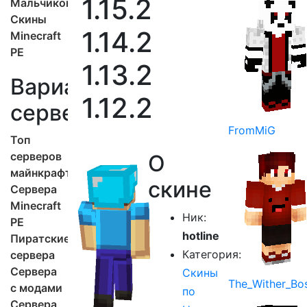
1.15.2
Мальчиков
Скины
1.14.2
Minecraft
PE
1.13.2
Варианты
1.12.2
серверов
FromMiG
Топ
серверов
О
майнкрафт
скине
Сервера
Minecraft
Ник:
PE
hotline
Пиратские
Категория:
сервера
Сервера
Скины
The_Wither_Bo
с модами
по
Сервера