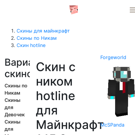
СЕРВЕРА MINECRAFT
Скины для майнкрафт
Скины по Никам
Скин hotline
Forgeworld
Варианты
Скин с
скинов
ником
Скины по
hotline
Никам
Скины
для
для
Девочек
Майнкрафт
Скины
McSPanda
для