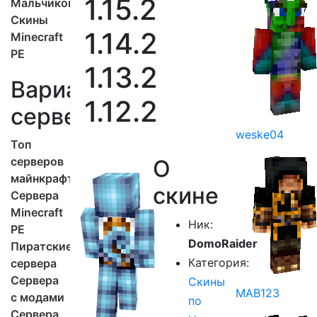
1.15.2
Мальчиков
Скины
1.14.2
Minecraft
PE
1.13.2
Варианты
1.12.2
серверов
weske04
Топ
серверов
О
майнкрафт
скине
Сервера
Minecraft
Ник:
PE
DomoRaider
Пиратские
Категория:
сервера
Сервера
Скины
MAB123
с модами
по
Сервера