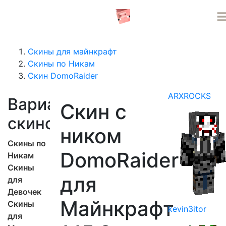
СЕРВЕРА MINECRAFT
Скины для майнкрафт
Скины по Никам
Скин DomoRaider
ARXROCKS
Варианты
Скин с
скинов
ником
Скины по
DomoRaider
Никам
Скины
для
для
Девочек
Майнкрафт
Скины
kevin3itor
для