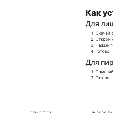
Как ус
Для ли
Cкачай 
Открой 
Нажми "
Готово
Для пир
Поменяй
Готово