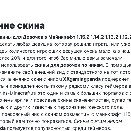
ние скина
ины для Девочек в Майнкрафт 1.15.2 1.14.2 1.13.2 1.12.
делать любая девушка которая решила играть, или уже
 Ведь количество играющих девушек очень мало, а в наш
олее 20% и для того чтоб Вас милые дамы замечали
 использовать
скины для девочек по никам
. С помощь
измените свой внешний вид с стандартного на тот кот
ся, а именно скин с ником
XXgamingpanda
подчеркнет
ь и принадлежность такому редкому класу геймеров 
kins-Minecraft.ru это один и самых больших порталов с
 очень яркие и красивые скины знаменитостей, супер г
ых и других известных персонажей женского пола.
 прекрасный ник с скином совместим с Майнкрафт 1.15.2
 который вам точно понравиться.
Скины с этим ником
da
пользуется популярностью среди геймеров.