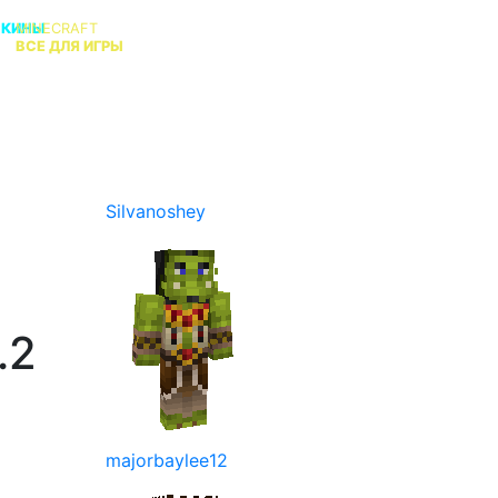
СКИНЫ
MINECRAFT
В
ВСЕ ДЛЯ ИГРЫ
КТО АДМИН?
Silvanoshey
.2
majorbaylee12