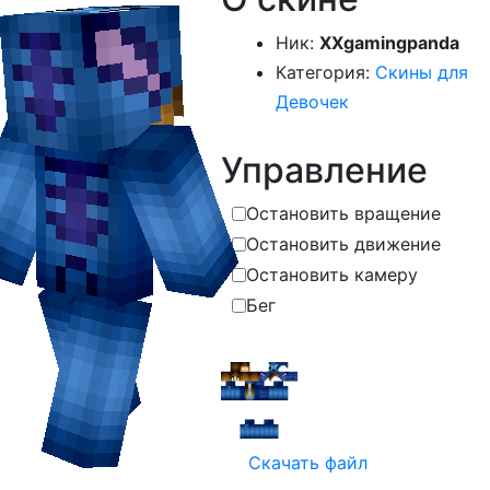
Ник:
XXgamingpanda
Категория:
Скины для
Девочек
Управление
Остановить вращение
Остановить движение
Остановить камеру
Бег
Скачать файл