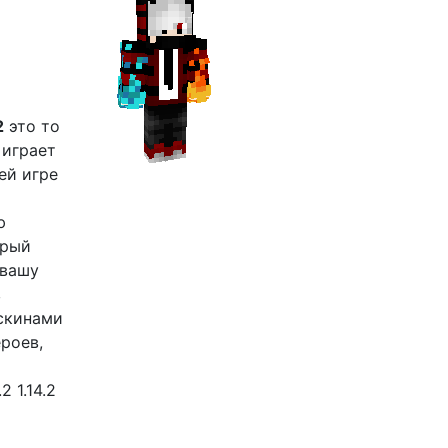
2
это то
 играет
ей игре
ю
орый
 вашу
в
 скинами
ероев,
 1.14.2