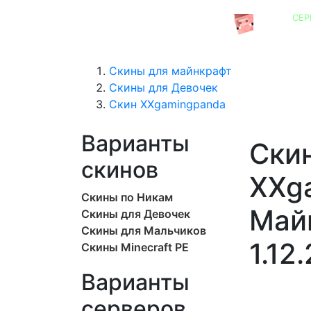
СЕР
СЕРВЕРА MINECRAFT
Скины для майнкрафт
Скины для Девочек
Скин XXgamingpanda
Варианты
Скин
скинов
XXg
Скины по Никам
Майн
Скины для Девочек
Скины для Мальчиков
1.12.
Скины Minecraft PE
Варианты
серверов