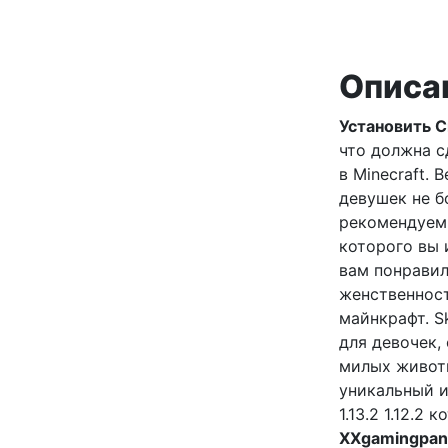
Описа
Установить Ск
что должна с
в Minecraft.
девушек не б
рекомендуем
которого вы 
вам понравил
женственност
майнкрафт. S
для девочек,
милых животн
уникальный и
1.13.2 1.12.2
XXgamingpan