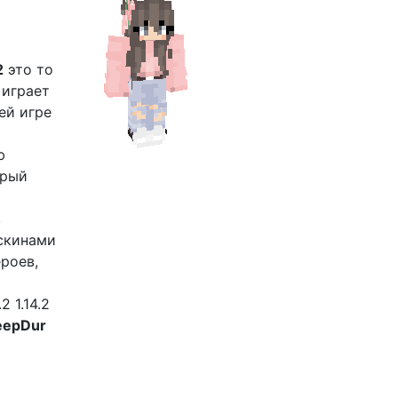
2
это то
 играет
ей игре
ю
орый
в
 скинами
ероев,
 1.14.2
eepDur