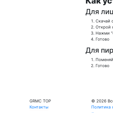
Как ус
Для ли
Cкачай 
Открой 
Нажми "
Готово
Для пир
Поменяй
Готово
GRMC TOP
© 2026 Вс
Контакты
Политика 