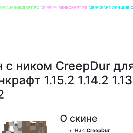
ВЕРА
MINECRAFT PC
СЕРВЕРА
MINECRAFT PE
MINECRAFT
ЛУЧШИЕ 
 с ником CreepDur дл
крафт 1.15.2 1.14.2 1.13
2
О скине
Ник:
CreepDur