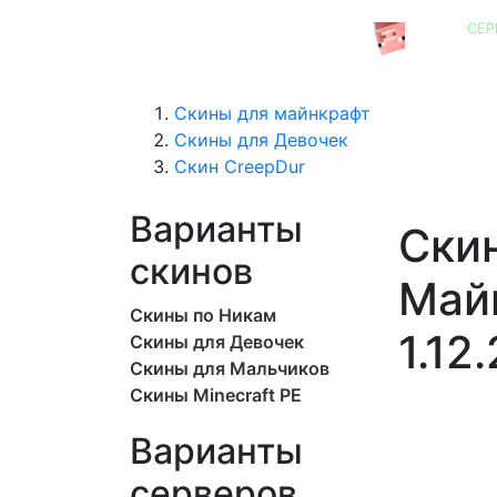
СЕР
СЕРВЕРА MINECRAFT
Скины для майнкрафт
Скины для Девочек
Скин CreepDur
Варианты
Скин
скинов
Майн
Скины по Никам
1.12.
Скины для Девочек
Скины для Мальчиков
Скины Minecraft PE
Варианты
серверов