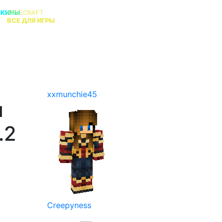
СКИНЫ
MINECRAFT
В
ВСЕ ДЛЯ ИГРЫ
КТО АДМИН?
xxmunchie45
я
.2
Creepyness