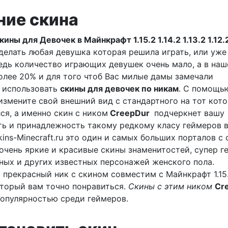
ние скина
ины для Девочек в Майнкрафт 1.15.2 1.14.2 1.13.2 1.12.
делать любая девушка которая решила играть, или уже
 Ведь количество играющих девушек очень мало, а в наш
олее 20% и для того чтоб Вас милые дамы замечали
 использовать
скины для девочек по никам
. С помощь
измените свой внешний вид с стандартного на тот кот
ся, а именно скин с ником
CreepDur
подчеркнет вашу
ь и принадлежность такому редкому класу геймеров 
kins-Minecraft.ru это один и самых больших порталов с
 очень яркие и красивые скины знаменитостей, супер г
ых и других известных персонажей женского пола.
 прекрасный ник с скином совместим с Майнкрафт 1.15.2
 который вам точно понравиться.
Скины с этим ником
Cr
популярностью среди геймеров.