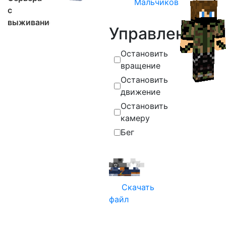
Мальчиков
с
выживанием
Управление
Остановить
вращение
Остановить
движение
Остановить
камеру
Бег
Скачать
файл