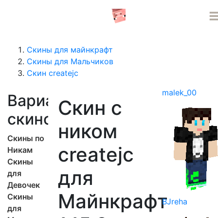
СЕРВЕРА MINECRAFT
Скины для майнкрафт
Скины для Мальчиков
Скин createjc
malek_00
Варианты
Скин с
скинов
ником
Скины по
createjc
Никам
Скины
для
для
Девочек
Майнкрафт
Скины
BJreha
для