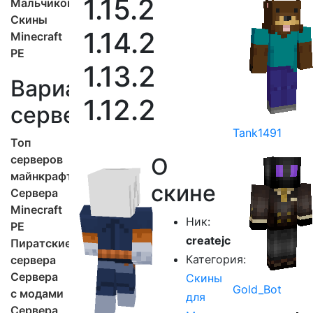
1.15.2
Мальчиков
Скины
1.14.2
Minecraft
PE
1.13.2
Варианты
1.12.2
серверов
Tank1491
Топ
серверов
О
майнкрафт
скине
Сервера
Minecraft
Ник:
PE
createjc
Пиратские
Категория:
сервера
Сервера
Скины
Gold_Bot
с модами
для
Сервера