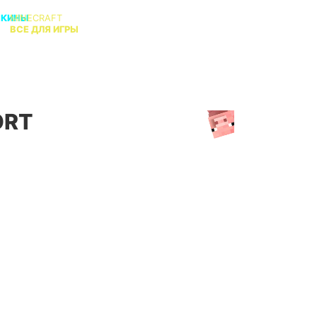
СКИНЫ
MINECRAFT
В
ВСЕ ДЛЯ ИГРЫ
КТО АДМИН?
ORT