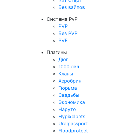
Кит старт
Без вайпов
Система PvP
PVP
Без PVP
PVE
Плагины
Дюп
1000 лвл
Кланы
Херобрин
Тюрьма
Свадьбы
Экономика
Наруто
Hypixelpets
Uralpassport
Floodprotect