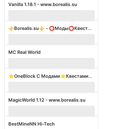
Vanilla 1.18.1 - www.borealis.su
?
⚜️Borealis.su⚜️ - ⭕️Моды⭕️Квесты⭕️Батлпасс⭕️
?
MC Real World
2
⭐OneBlock С Модами⭐Квестами❤️Генератор ресурсов❤️
?
MagicWorld 1.12 - www.borealis.su
?
BestMineNN Hi-Tech
?