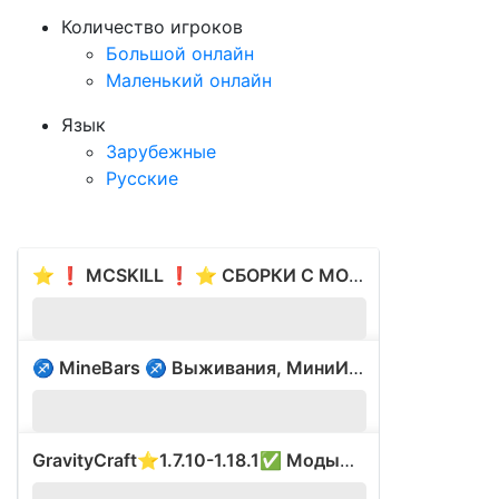
Количество игроков
Большой онлайн
Маленький онлайн
Язык
Зарубежные
Русские
⭐ ❗ MCSKILL ❗ ⭐ СБОРКИ С МОДАМИ ⭐ ВАЙП 17.05 ⭐
?
♐ MineBars ♐ Выживания, МиниИгры ⭐ 1.8-1.18.2
401
GravityCraft⭐1.7.10-1.18.1✅ Моды⭐Был ВАЙП⚡
?