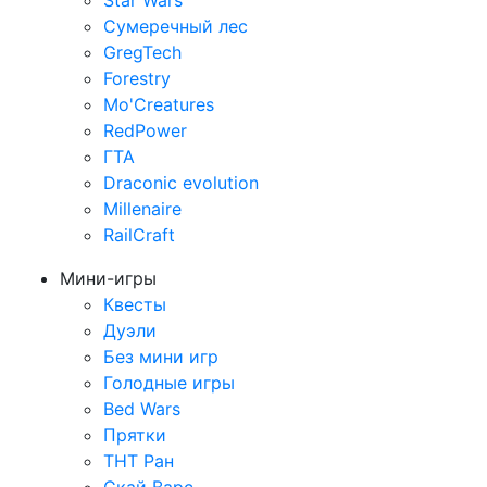
Star Wars
Сумеречный лес
GregTech
Forestry
Mo'Creatures
RedPower
ГТА
Draconic evolution
Millenaire
RailCraft
Мини-игры
Квесты
Дуэли
Без мини игр
Голодные игры
Bed Wars
Прятки
ТНТ Ран