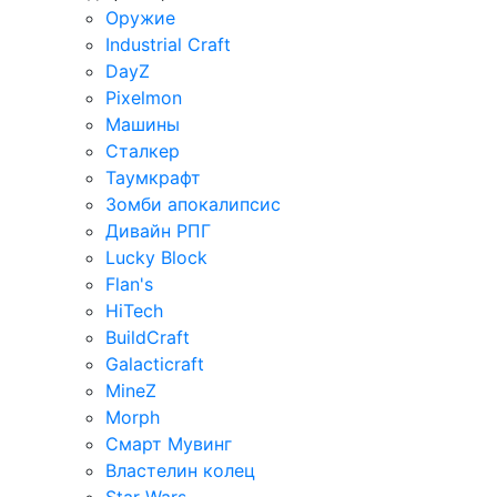
Оружие
Industrial Craft
DayZ
Pixelmon
Машины
Сталкер
Таумкрафт
Зомби апокалипсис
Дивайн РПГ
Lucky Block
Flan's
HiTech
BuildCraft
Galacticraft
MineZ
Morph
Смарт Мувинг
Властелин колец