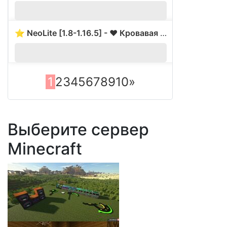
⭐ NeoLite [1.8-1.16.5] - ❤️ Кровавая луна! ❤️
5
1
2
3
4
5
6
7
8
9
10
»
Выберите сервер
Minecraft