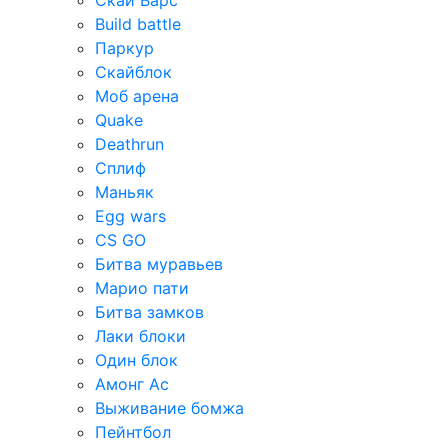
Скай Варс
Build battle
Паркур
Скайблок
Моб арена
Quake
Deathrun
Сплиф
Маньяк
Egg wars
CS GO
Битва муравьев
Марио пати
Битва замков
Лаки блоки
Один блок
Амонг Ас
Выживание бомжа
Пейнтбол