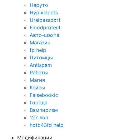
Наруто
Hypixelpets
Uralpassport
Floodprotect
Авто-шахта
Магазин
fp help
Питомцы
Antispam
Работы
Магия
Кейсы
Falsebookic
Города
Вампиризм
127 лвл
hotb43fd help
Модификации