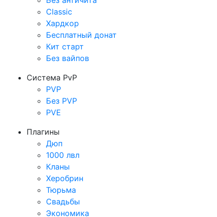
Без античита
Classic
Хардкор
Бесплатный донат
Кит старт
Без вайпов
Система PvP
PVP
Без PVP
PVE
Плагины
Дюп
1000 лвл
Кланы
Херобрин
Тюрьма
Свадьбы
Экономика