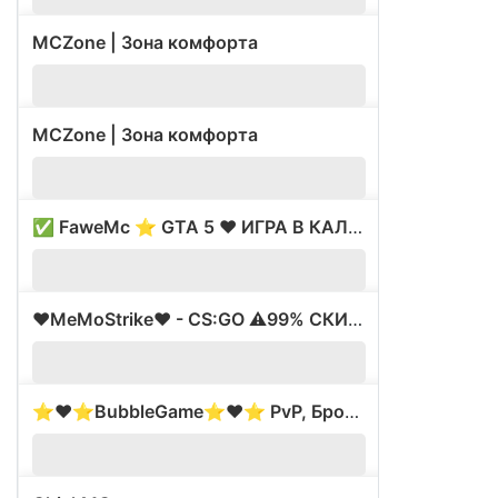
MCZone | Зона комфорта
1538
MCZone | Зона комфорта
73
✅ FaweMc ⭐ GTA 5 ❤️ ИГРА В КАЛЬМАРА ⚡ ВАЙП ✅
32
❤️MeMoStrike❤️ - CS:GO ⚠️99% СКИДКИ⚠️
0
⭐️❤️⭐️BubbleGame⭐️❤️⭐️ PvP, Броня Бога ⭐ 1.8-1.16+
0