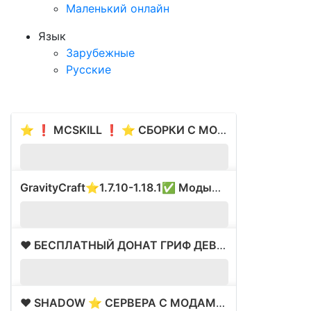
Маленький онлайн
Язык
Зарубежные
Русские
⭐ ❗ MCSKILL ❗ ⭐ СБОРКИ С МОДАМИ ⭐ ВАЙП 17.05 ⭐
?
GravityCraft⭐1.7.10-1.18.1✅ Моды⭐Был ВАЙП⚡
?
❤️ БЕСПЛАТНЫЙ ДОНАТ ГРИФ ДЕВУШКИ ⚡
963
❤️ SHADOW ⭐ СЕРВЕРА С МОДАМИ ✅ ВАЙП 16.05
?