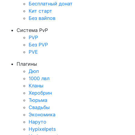
Бесплатный донат
Кит старт
Без вайпов
Система PvP
PVP
Без PVP
PVE
Плагины
Дюп
1000 лвл
Кланы
Херобрин
Тюрьма
Свадьбы
Экономика
Наруто
Hypixelpets