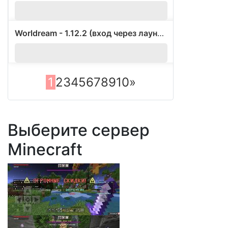
Worldream - 1.12.2 (вход через лаунчер Worldream)
?
1
2
3
4
5
6
7
8
9
10
»
Выберите сервер
Minecraft