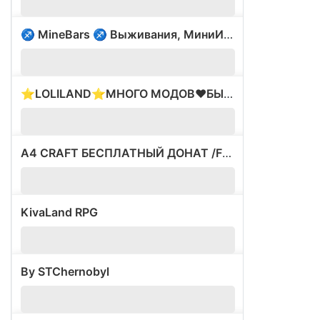
♐ MineBars ♐ Выживания, МиниИгры ⭐ 1.8-1.18.2
401
⭐LOLILAND⭐МНОГО МОДОВ❤️БЫЛ ВАЙП❤️ЛУЧШИЕ СЕРВЕРА
?
A4 CRAFT БЕСПЛАТНЫЙ ДОНАТ /FREE ВСЕ ВЕРСИИ
20
KivaLand RPG
0
By STChernobyl
?