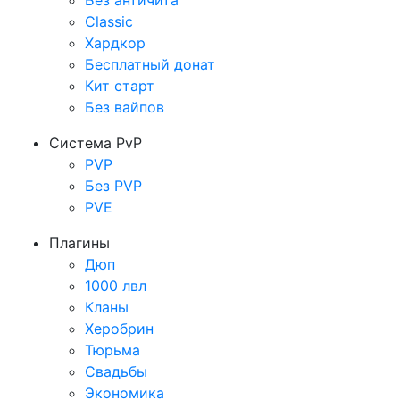
Без античита
Classic
Хардкор
Бесплатный донат
Кит старт
Без вайпов
Система PvP
PVP
Без PVP
PVE
Плагины
Дюп
1000 лвл
Кланы
Херобрин
Тюрьма
Свадьбы
Экономика