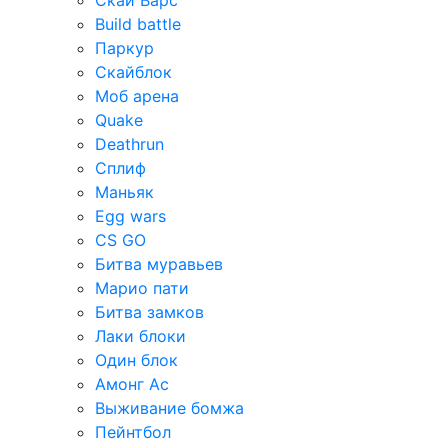
Скай Варс
Build battle
Паркур
Скайблок
Моб арена
Quake
Deathrun
Сплиф
Маньяк
Egg wars
CS GO
Битва муравьев
Марио пати
Битва замков
Лаки блоки
Один блок
Амонг Ас
Выживание бомжа
Пейнтбол