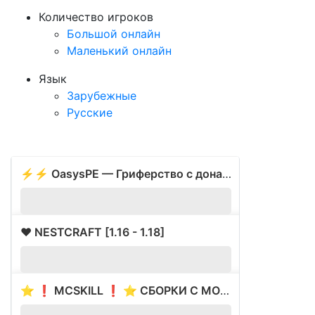
Количество игроков
Большой онлайн
Маленький онлайн
Язык
Зарубежные
Русские
⚡⚡ OasysPE — Гриферство с донатом
1227
❤️ NESTCRAFT [1.16 - 1.18]
15
⭐ ❗ MCSKILL ❗ ⭐ СБОРКИ С МОДАМИ ⭐ ВАЙП 17.05 ⭐
?