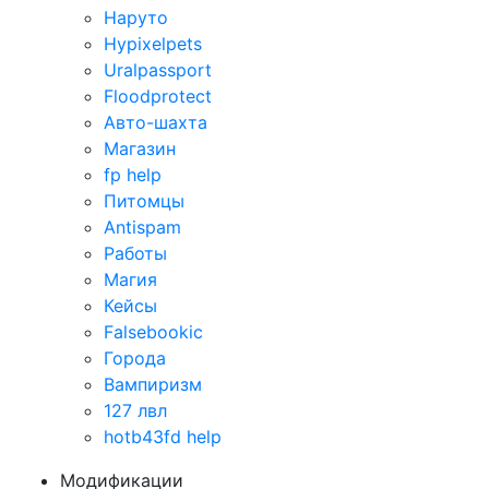
Наруто
Hypixelpets
Uralpassport
Floodprotect
Авто-шахта
Магазин
fp help
Питомцы
Antispam
Работы
Магия
Кейсы
Falsebookic
Города
Вампиризм
127 лвл
hotb43fd help
Модификации