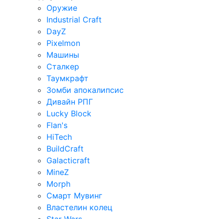
Оружие
Industrial Craft
DayZ
Pixelmon
Машины
Сталкер
Таумкрафт
Зомби апокалипсис
Дивайн РПГ
Lucky Block
Flan's
HiTech
BuildCraft
Galacticraft
MineZ
Morph
Смарт Мувинг
Властелин колец