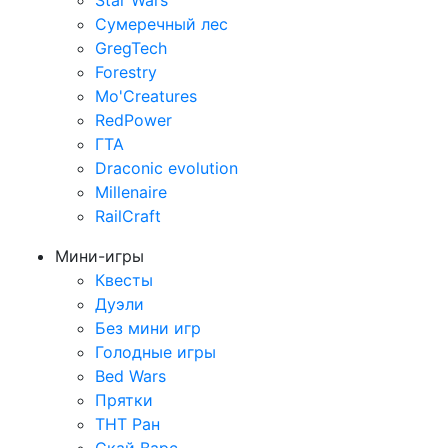
Star Wars
Сумеречный лес
GregTech
Forestry
Mo'Creatures
RedPower
ГТА
Draconic evolution
Millenaire
RailCraft
Мини-игры
Квесты
Дуэли
Без мини игр
Голодные игры
Bed Wars
Прятки
ТНТ Ран