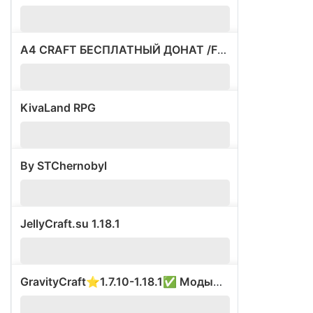
A4 CRAFT БЕСПЛАТНЫЙ ДОНАТ /FREE ВСЕ ВЕРСИИ
20
KivaLand RPG
0
By STChernobyl
?
JellyCraft.su 1.18.1
0
GravityCraft⭐1.7.10-1.18.1✅ Моды⭐Был ВАЙП⚡
?