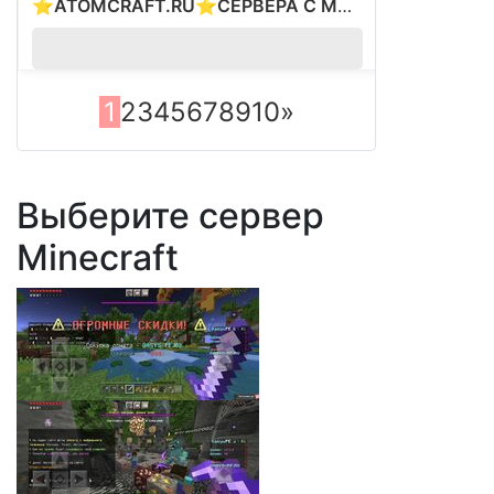
⭐ATOMCRAFT.RU⭐СЕРВЕРА С МОДАМИ⭐ВАЙП 28.02⭐
?
1
2
3
4
5
6
7
8
9
10
»
Выберите сервер
Minecraft