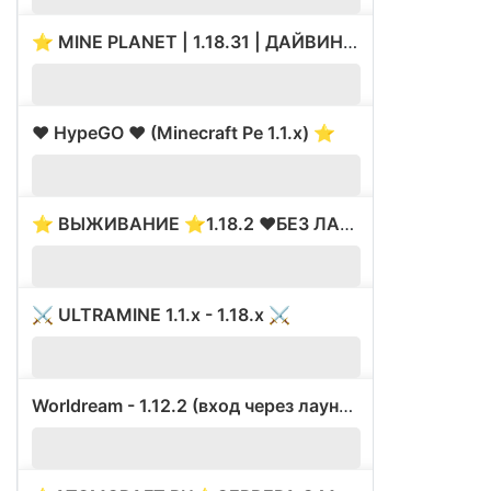
⭐ MINE PLANET | 1.18.31 | ДАЙВИНГ ????
180
❤️ HypeGO ❤️ (Minecraft Pe 1.1.x) ⭐️
36
⭐ ВЫЖИВАНИЕ ⭐1.18.2 ❤️БЕЗ ЛАГОВ И АДМИНОК❤️༼ ◕
3
⚔️ ULTRAMINE 1.1.x - 1.18.x ⚔️
54
Worldream - 1.12.2 (вход через лаунчер Worldream)
?