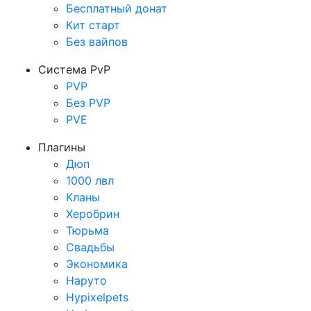
Бесплатный донат
Кит старт
Без вайпов
Система PvP
PVP
Без PVP
PVE
Плагины
Дюп
1000 лвл
Кланы
Херобрин
Тюрьма
Свадьбы
Экономика
Наруто
Hypixelpets