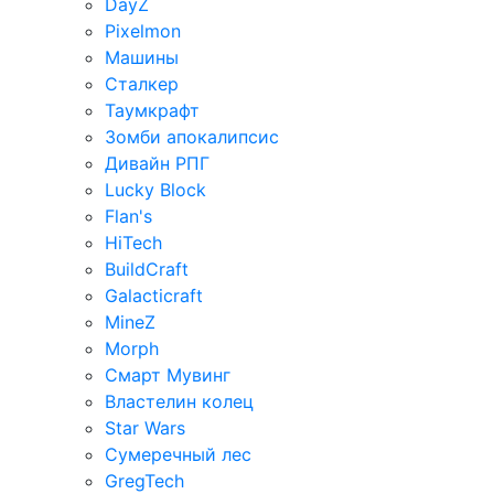
DayZ
Pixelmon
Машины
Сталкер
Таумкрафт
Зомби апокалипсис
Дивайн РПГ
Lucky Block
Flan's
HiTech
BuildCraft
Galacticraft
MineZ
Morph
Смарт Мувинг
Властелин колец
Star Wars
Сумеречный лес
GregTech