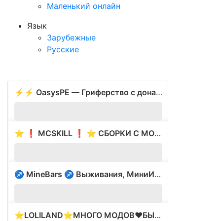
Маленький онлайн
Язык
Зарубежные
Русские
⚡⚡ OasysPE — Гриферство с донатом
1227
⭐ ❗ MCSKILL ❗ ⭐ СБОРКИ С МОДАМИ ⭐ ВАЙП 17.05 ⭐
?
♐ MineBars ♐ Выживания, МиниИгры ⭐ 1.8-1.18.2
401
⭐LOLILAND⭐МНОГО МОДОВ❤️БЫЛ ВАЙП❤️ЛУЧШИЕ СЕРВЕРА
?