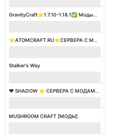
GravityCraft⭐1.7.10-1.18.1✅ Моды⭐Был ВАЙП⚡
?
1.
⭐ATOMCRAFT.RU⭐СЕРВЕРА С МОДАМИ⭐ВАЙП 28.02⭐
?
1.
Stalker's Way
?
1.
❤️ SHADOW ⭐ СЕРВЕРА С МОДАМИ ✅ ВАЙП 16.05
?
1.
MUSHROOM CRAFT [МОДЫ]
?
1.