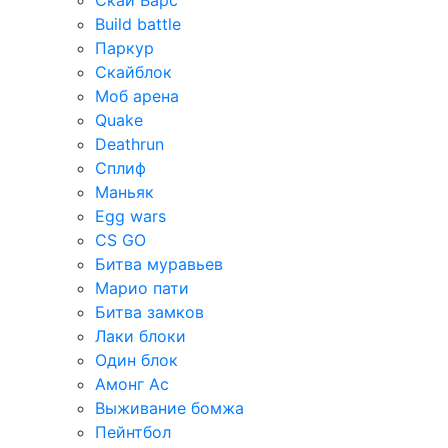
Скай Варс
Build battle
Паркур
Скайблок
Моб арена
Quake
Deathrun
Сплиф
Маньяк
Egg wars
CS GO
Битва муравьев
Марио пати
Битва замков
Лаки блоки
Один блок
Амонг Ас
Выживание бомжа
Пейнтбол