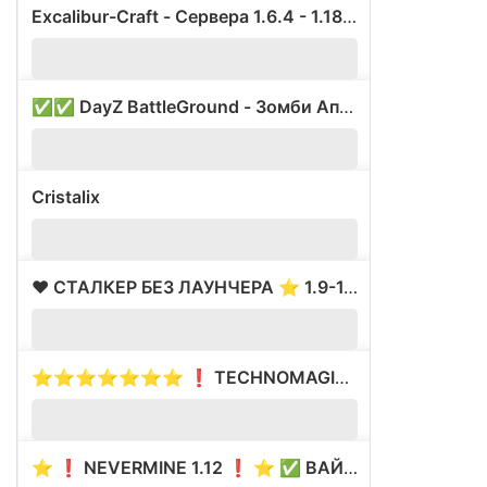
Excalibur-Craft - Сервера 1.6.4 - 1.18.1 с модами.
?
1.
✅✅ DayZ BattleGround - Зомби Апокалипсис!
?
1.
Cristalix
?
1.
❤️ СТАЛКЕР БЕЗ ЛАУНЧЕРА ⭐ 1.9-1.17❤️
?
1.
⭐⭐⭐⭐⭐⭐⭐ ❗ TECHNOMAGIC ❗ ⭐⭐⭐⭐⭐⭐⭐ ⚡ ВАЙП 10.08 ⚡
?
1.
⭐ ❗ NEVERMINE 1.12 ❗ ⭐ ✅ ВАЙП 6.11 ✅
?
1.