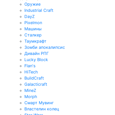
Оружие
Industrial Craft
DayZ
Pixelmon
Машины
Сталкер
Таумкрафт
Зомби апокалипсис
Дивайн РПГ
Lucky Block
Flan's
HiTech
BuildCraft
Galacticraft
MineZ
Morph
Смарт Мувинг
Властелин колец