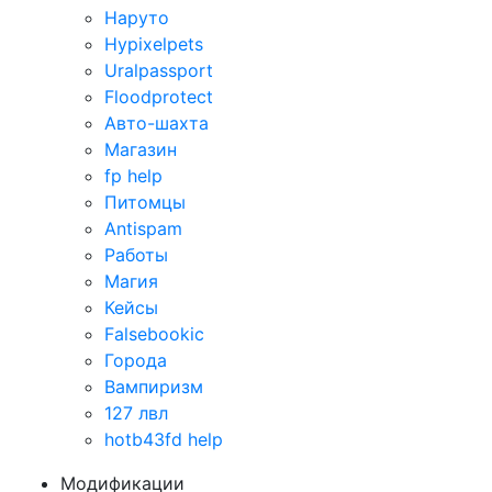
Наруто
Hypixelpets
Uralpassport
Floodprotect
Авто-шахта
Магазин
fp help
Питомцы
Antispam
Работы
Магия
Кейсы
Falsebookic
Города
Вампиризм
127 лвл
hotb43fd help
Модификации