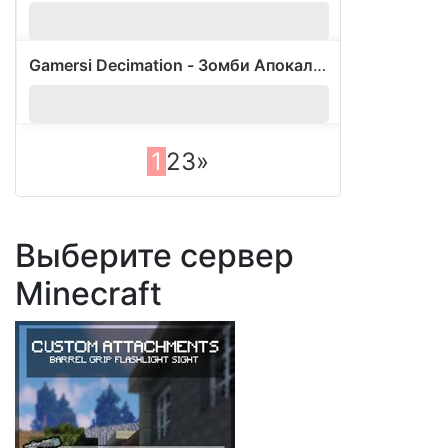
Gamersi Decimation - Зомби Апокалипсис
?
1.
1
2
3
»
Выберите сервер
Minecraft