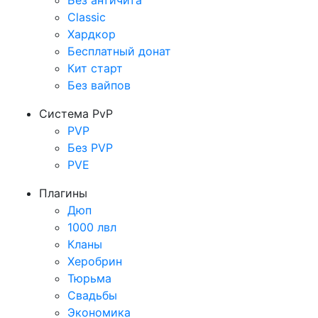
Без античита
Classic
Хардкор
Бесплатный донат
Кит старт
Без вайпов
Система PvP
PVP
Без PVP
PVE
Плагины
Дюп
1000 лвл
Кланы
Херобрин
Тюрьма
Свадьбы
Экономика