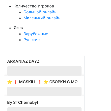
Количество игроков
Большой онлайн
Маленький онлайн
Язык
Зарубежные
Русские
ARKANIAZ DAYZ
?
1.
⭐ ❗ MCSKILL ❗ ⭐ СБОРКИ С МОДАМИ ⭐ ВАЙП 17.05 ⭐
?
1.
By STChernobyl
?