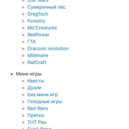
Star Wars
Сумеречный лес
GregTech
Forestry
Mo'Creatures
RedPower
ГТА
Draconic evolution
Millenaire
RailCraft
Мини-игры
Квесты
Дуэли
Без мини игр
Голодные игры
Bed Wars
Прятки
ТНТ Ран