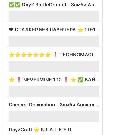
✅✅ DayZ BattleGround - Зомби Апокалипсис!
?
1.
❤️ СТАЛКЕР БЕЗ ЛАУНЧЕРА ⭐ 1.9-1.17❤️
?
1.
⭐⭐⭐⭐⭐⭐⭐ ❗ TECHNOMAGIC ❗ ⭐⭐⭐⭐⭐⭐⭐ ⚡ ВАЙП 10.08 ⚡
?
1.
⭐ ❗ NEVERMINE 1.12 ❗ ⭐ ✅ ВАЙП 6.11 ✅
?
1.
Gamersi Decimation - Зомби Апокалипсис
?
1.
DayZCraft ⭐ S.T.A.L.K.E.R
?
1.