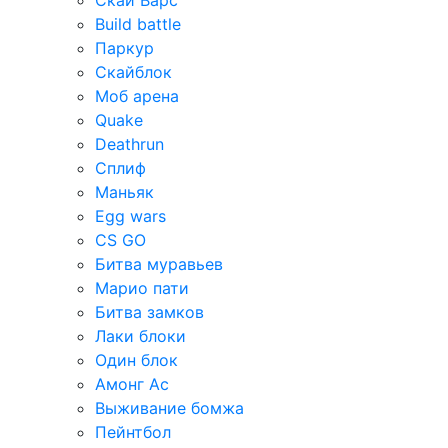
Скай Варс
Build battle
Паркур
Скайблок
Моб арена
Quake
Deathrun
Сплиф
Маньяк
Egg wars
CS GO
Битва муравьев
Марио пати
Битва замков
Лаки блоки
Один блок
Амонг Ас
Выживание бомжа
Пейнтбол