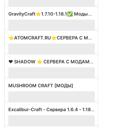
GravityCraft⭐1.7.10-1.18.1✅ Моды⭐Был ВАЙП⚡
?
1.
⭐ATOMCRAFT.RU⭐СЕРВЕРА С МОДАМИ⭐ВАЙП 28.02⭐
?
1.
❤️ SHADOW ⭐ СЕРВЕРА С МОДАМИ ✅ ВАЙП 16.05
?
1.
MUSHROOM CRAFT [МОДЫ]
?
1.
Excalibur-Craft - Сервера 1.6.4 - 1.18.1 с модами.
?
1.