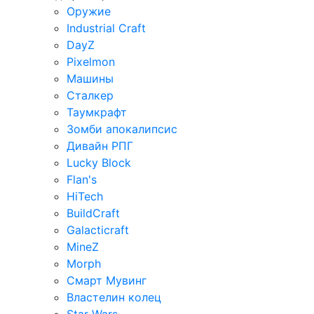
Оружие
Industrial Craft
DayZ
Pixelmon
Машины
Сталкер
Таумкрафт
Зомби апокалипсис
Дивайн РПГ
Lucky Block
Flan's
HiTech
BuildCraft
Galacticraft
MineZ
Morph
Смарт Мувинг
Властелин колец