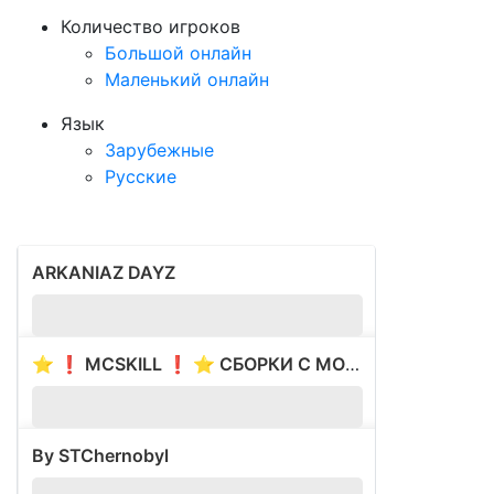
Количество игроков
Большой онлайн
Маленький онлайн
Язык
Зарубежные
Русские
ARKANIAZ DAYZ
?
1.
⭐ ❗ MCSKILL ❗ ⭐ СБОРКИ С МОДАМИ ⭐ ВАЙП 17.05 ⭐
?
1.
By STChernobyl
?