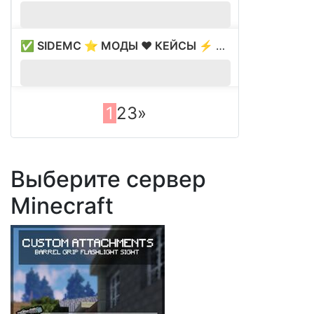
✅ SIDEMC ⭐ МОДЫ ❤️ КЕЙСЫ ⚡ ВАЙП 16.05
?
1.
1
2
3
»
Выберите сервер
Minecraft