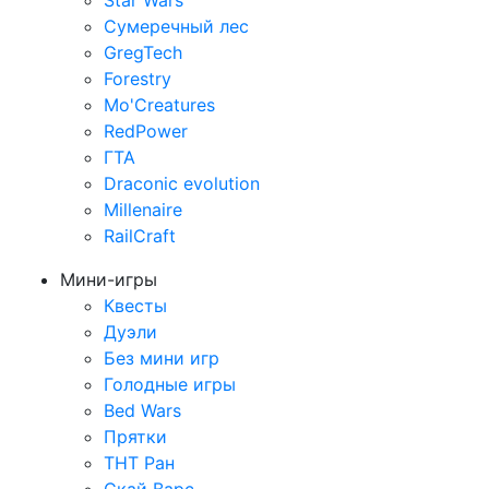
Star Wars
Сумеречный лес
GregTech
Forestry
Mo'Creatures
RedPower
ГТА
Draconic evolution
Millenaire
RailCraft
Мини-игры
Квесты
Дуэли
Без мини игр
Голодные игры
Bed Wars
Прятки
ТНТ Ран