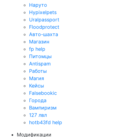
Наруто
Hypixelpets
Uralpassport
Floodprotect
Авто-шахта
Магазин
fp help
Питомцы
Antispam
Работы
Магия
Кейсы
Falsebookic
Города
Вампиризм
127 лвл
hotb43fd help
Модификации