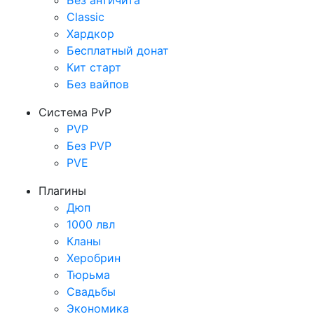
Без античита
Classic
Хардкор
Бесплатный донат
Кит старт
Без вайпов
Система PvP
PVP
Без PVP
PVE
Плагины
Дюп
1000 лвл
Кланы
Херобрин
Тюрьма
Свадьбы
Экономика