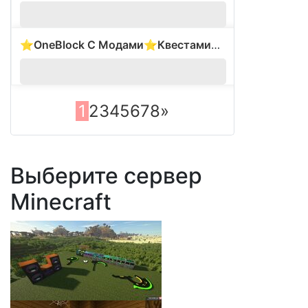
⭐OneBlock С Модами⭐Квестами❤️Генератор ресурсов❤️
?
1.
1
2
3
4
5
6
7
8
»
Выберите сервер
Minecraft