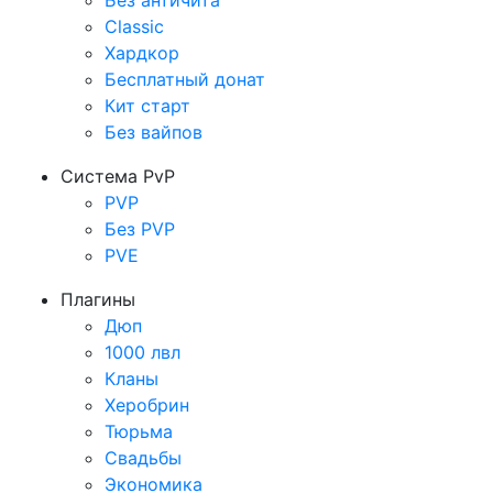
Без античита
Classic
Хардкор
Бесплатный донат
Кит старт
Без вайпов
Система PvP
PVP
Без PVP
PVE
Плагины
Дюп
1000 лвл
Кланы
Херобрин
Тюрьма
Свадьбы
Экономика