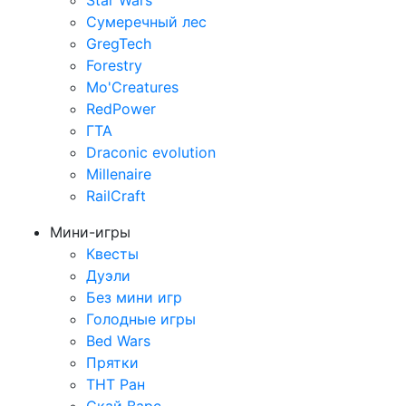
Star Wars
Сумеречный лес
GregTech
Forestry
Mo'Creatures
RedPower
ГТА
Draconic evolution
Millenaire
RailCraft
Мини-игры
Квесты
Дуэли
Без мини игр
Голодные игры
Bed Wars
Прятки
ТНТ Ран