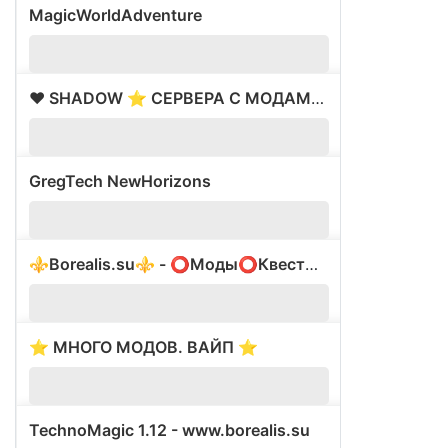
MagicWorldAdventure
?
1.
❤️ SHADOW ⭐ СЕРВЕРА С МОДАМИ ✅ ВАЙП 16.05
?
1.
GregTech NewHorizons
?
1.
⚜️Borealis.su⚜️ - ⭕️Моды⭕️Квесты⭕️Батлпасс⭕️
?
1.
⭐ МНОГО МОДОВ. ВАЙП ⭐
?
1.
TechnoMagic 1.12 - www.borealis.su
?
1.