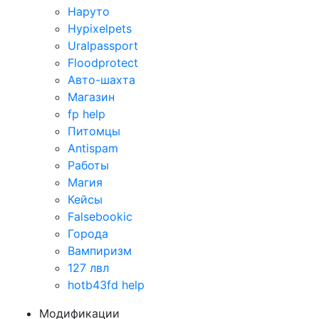
Наруто
Hypixelpets
Uralpassport
Floodprotect
Авто-шахта
Магазин
fp help
Питомцы
Antispam
Работы
Магия
Кейсы
Falsebookic
Города
Вампиризм
127 лвл
hotb43fd help
Модификации