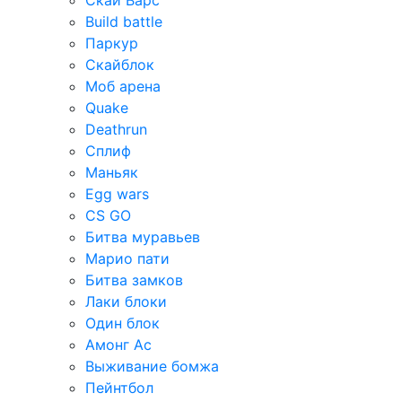
Скай Варс
Build battle
Паркур
Скайблок
Моб арена
Quake
Deathrun
Сплиф
Маньяк
Egg wars
CS GO
Битва муравьев
Марио пати
Битва замков
Лаки блоки
Один блок
Амонг Ас
Выживание бомжа
Пейнтбол