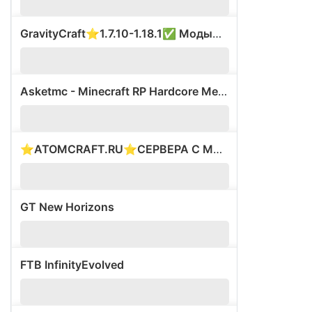
GravityCraft⭐1.7.10-1.18.1✅ Моды⭐Был ВАЙП⚡
?
1.
Asketmc - Minecraft RP Hardcore Medieval Server
?
1.
⭐ATOMCRAFT.RU⭐СЕРВЕРА С МОДАМИ⭐ВАЙП 28.02⭐
?
1.
GT New Horizons
?
1.
FTB InfinityEvolved
?
1.