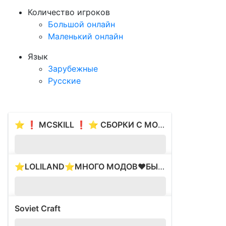
Количество игроков
Большой онлайн
Маленький онлайн
Язык
Зарубежные
Русские
⭐ ❗ MCSKILL ❗ ⭐ СБОРКИ С МОДАМИ ⭐ ВАЙП 17.05 ⭐
?
1.
⭐LOLILAND⭐МНОГО МОДОВ❤️БЫЛ ВАЙП❤️ЛУЧШИЕ СЕРВЕРА
?
1.
Soviet Craft
?
1.