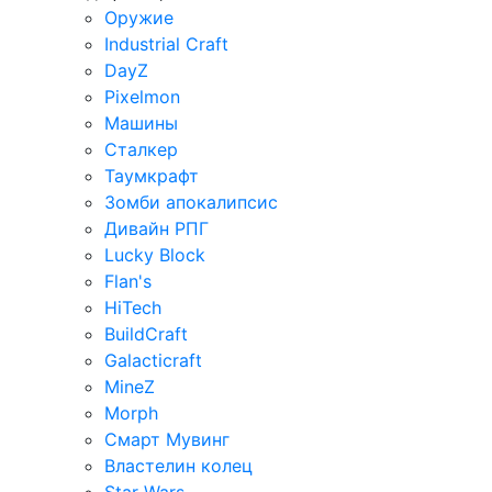
Оружие
Industrial Craft
DayZ
Pixelmon
Машины
Сталкер
Таумкрафт
Зомби апокалипсис
Дивайн РПГ
Lucky Block
Flan's
HiTech
BuildCraft
Galacticraft
MineZ
Morph
Смарт Мувинг
Властелин колец