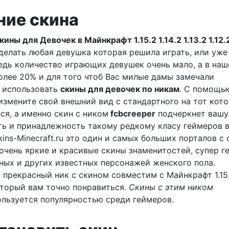
ние скина
ины для Девочек в Майнкрафт 1.15.2 1.14.2 1.13.2 1.12.
делать любая девушка которая решила играть, или уже
 Ведь количество играющих девушек очень мало, а в наш
олее 20% и для того чтоб Вас милые дамы замечали
 использовать
скины для девочек по никам
. С помощь
измените свой внешний вид с стандартного на тот кот
ся, а именно скин с ником
fcbcreeper
подчеркнет вашу
ь и принадлежность такому редкому класу геймеров 
kins-Minecraft.ru это один и самых больших порталов с
 очень яркие и красивые скины знаменитостей, супер г
ых и других известных персонажей женского пола.
 прекрасный ник с скином совместим с Майнкрафт 1.15.2
 который вам точно понравиться.
Скины с этим ником
ользуется популярностью среди геймеров.