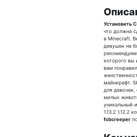
Описа
Установить Ск
что должна с
в Minecraft.
девушек не б
рекомендуем
которого вы 
вам понравил
женственност
майнкрафт. S
для девочек,
милых животн
уникальный и
1.13.2 1.12.2
fcbcreeper
п