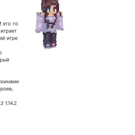
2
это то
 играет
ей игре
ю
орый
в
 скинами
ероев,
 1.14.2