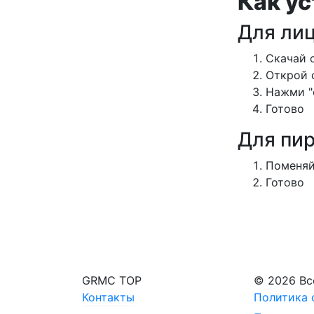
Как ус
Для ли
Cкачай 
Открой 
Нажми "
Готово
Для пир
Поменяй
Готово
GRMC TOP
© 2026 Вс
Контакты
Политика 