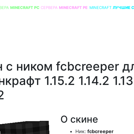
ВЕРА
MINECRAFT PC
СЕРВЕРА
MINECRAFT PE
MINECRAFT
ЛУЧШИЕ 
 с ником fcbcreeper д
крафт 1.15.2 1.14.2 1.13
2
О скине
Ник:
fcbcreeper