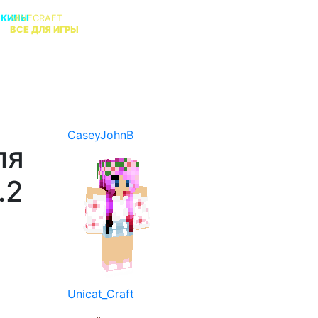
СКИНЫ
MINECRAFT
В
ВСЕ ДЛЯ ИГРЫ
КТО АДМИН?
CaseyJohnB
ля
.2
Unicat_Craft