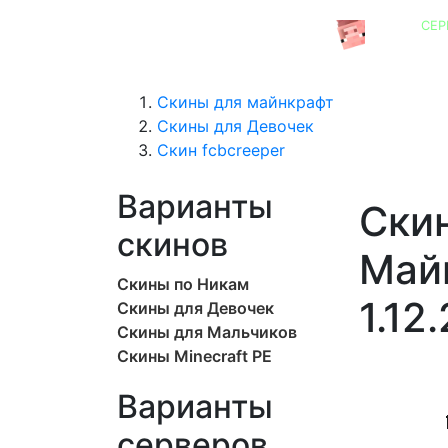
СЕР
СЕРВЕРА MINECRAFT
Скины для майнкрафт
Скины для Девочек
Скин fcbcreeper
Варианты
Скин
скинов
Майн
Скины по Никам
1.12.
Скины для Девочек
Скины для Мальчиков
Скины Minecraft PE
Варианты
серверов