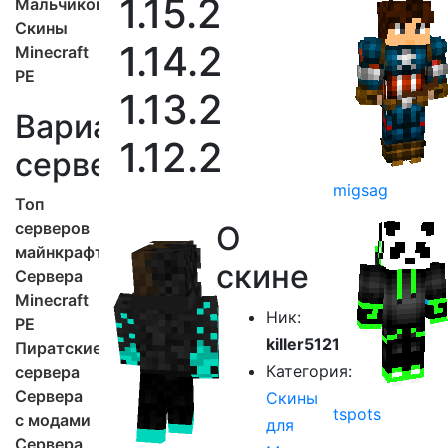
1.15.2
Мальчиков
Скины
1.14.2
Minecraft
PE
1.13.2
Варианты
1.12.2
серверов
migsag
Топ
серверов
О
майнкрафт
скине
Сервера
Minecraft
Ник:
PE
killer5121
Пиратские
Категория:
сервера
Сервера
Скины
tspots
с модами
для
Сервера