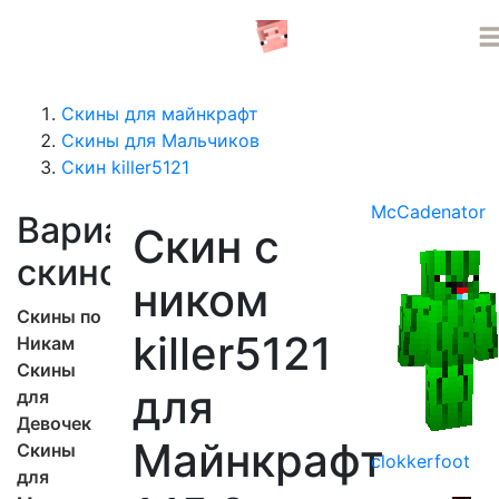
СЕРВЕРА MINECRAFT
Скины для майнкрафт
Скины для Мальчиков
Скин killer5121
McCadenator
Варианты
Скин с
скинов
ником
Скины по
killer5121
Никам
Скины
для
для
Девочек
Майнкрафт
Скины
clokkerfoot
для