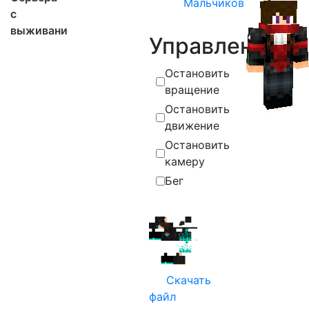
Мальчиков
с
выживанием
Управление
Остановить
вращение
Остановить
движение
Остановить
камеру
Бег
Скачать
файл