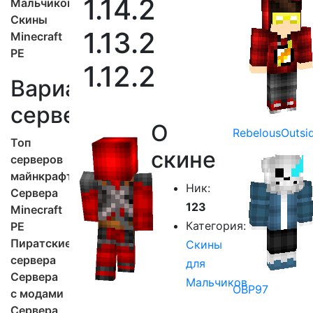
1.14.2
Мальчиков
Скины
1.13.2
Minecraft
PE
1.12.2
Варианты
серверов
О
RebelousOutsi
Топ
скине
серверов
майнкрафт
Ник:
Сервера
123
Minecraft
Категория:
PE
Пиратские
Скины
сервера
для
Сервера
Мальчиков
OBP97
с модами
Сервера