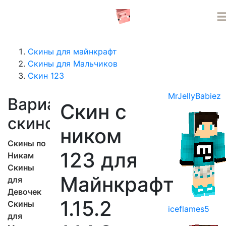
СЕРВЕРА MINECRAFT
Скины для майнкрафт
Скины для Мальчиков
Скин 123
MrJellyBabiez
Варианты
Скин с
скинов
ником
Скины по
123 для
Никам
Скины
Майнкрафт
для
Девочек
1.15.2
Скины
iceflames5
для