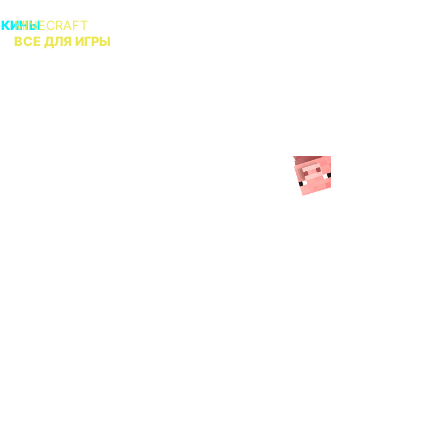
СКИНЫ
MINECRAFT
В
ВСЕ ДЛЯ ИГРЫ
КТО АДМИН?