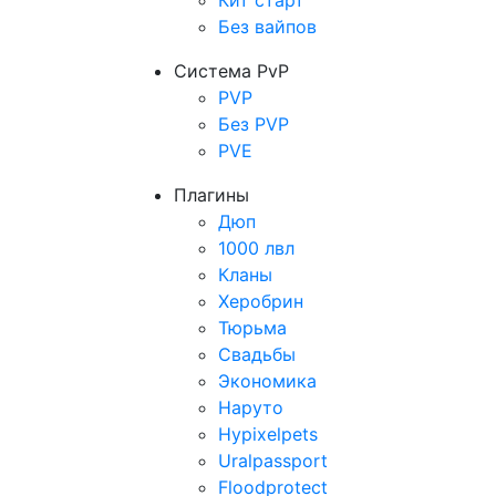
Кит старт
Без вайпов
Система PvP
PVP
Без PVP
PVE
Плагины
Дюп
1000 лвл
Кланы
Херобрин
Тюрьма
Свадьбы
Экономика
Наруто
Hypixelpets
Uralpassport
Floodprotect